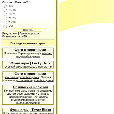
Сколько Вам лет?
<15
15-18
18-21
21-25
25-30
>30
Результаты
|
Архив опросов
Всего ответов:
489
Последние комментарии
Фото с животными
Компания Скрин произведёт
монтаж
видеонаблюдения
Флеш игры | Lucky Balls
русский бильярд скачать бесплатно
Фото с животными
монтаж видеонаблюдения
| Законы
физики и
установка видеонаблюдения
Оптические иллюзии
Полный комплекс услуг по созданию
систем безопасности:
установка
видеонаблюдения
| Установка
видеодомофонов,
монтаж
видеонаблюдения
Флеш игры | Tower Bloxx
К Вашим услугам элитная
загородная