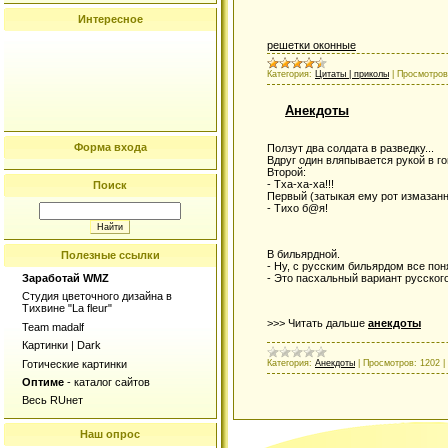
Интересное
решетки оконные
Категория:
Цитаты | приколы
|
Просмотров
Анекдоты
Форма входа
Ползут два солдата в разведку...
Вдруг один вляпывается рукой в го
Второй:
- Тха-ха-ха!!!
Поиск
Первый (затыкая ему рот измазанн
- Тихо б@я!
В бильярдной.
Полезные ссылки
- Ну, с русским бильярдом все пон
- Это пасхальный вариант русского
Заработай WMZ
Студия цветочного дизайна в
Тихвине "La fleur"
>>> Читать дальше
анекдоты
Team madalf
Картинки | Dark
Готические картинки
Категория:
Анекдоты
|
Просмотров:
1202
|
Оптиме
-
каталог сайтов
Весь RUнет
Наш опрос